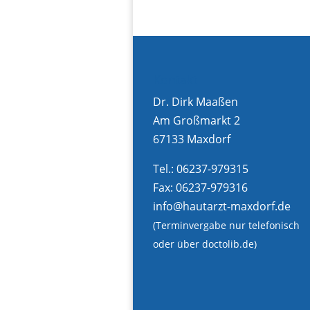
Kontakt
Dr. Dirk Maaßen
Am Großmarkt 2
67133 Maxdorf
Tel.: 06237-979315
Fax: 06237-979316
info@hautarzt-maxdorf.de
(Terminvergabe nur telefonisch
oder über doctolib.de
)